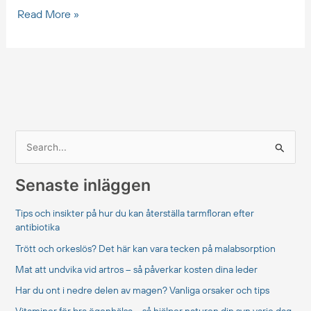
Read More »
S
ö
Senaste inläggen
k
e
Tips och insikter på hur du kan återställa tarmfloran efter
f
antibiotika
t
Trött och orkeslös? Det här kan vara tecken på malabsorption
e
Mat att undvika vid artros – så påverkar kosten dina leder
r
Har du ont i nedre delen av magen? Vanliga orsaker och tips
: