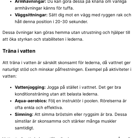
Armhävningar:
Du kan göra dessa på knäna om vanliga
armhävningar känns för tuffa.
Väggsittningar:
Sätt dig mot en vägg med ryggen rak och
håll denna position i 20-30 sekunder.
Dessa övningar kan göras hemma utan utrustning och hjälper till
att öka styrkan och stabiliteten i lederna.
Träna i vatten
Att träna i vatten är särskilt skonsamt för lederna, då vattnet ger
naturligt stöd och minskar påfrestningen. Exempel på aktiviteter i
vatten:
Vattenjogging:
Jogga på stället i vattnet. Det ger bra
konditionsträning utan att belasta lederna.
Aqua-aerobics:
Följ en instruktör i poolen. Rörelserna är
ofta enkla och effektiva.
Simning:
Att simma bröstsim eller ryggsim är bra. Dessa
simstilar är skonsamma och stärker många muskler
samtidigt.