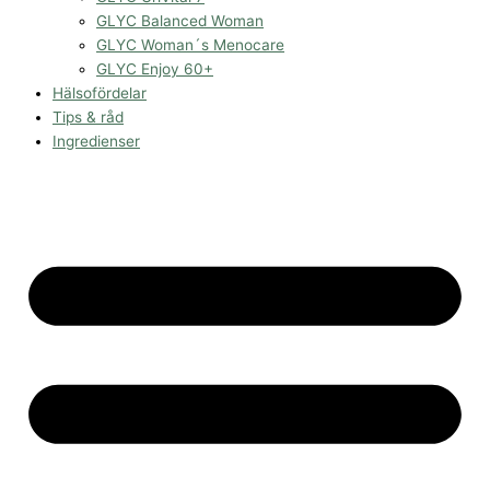
GLYC Balanced Woman
GLYC Woman´s Menocare
GLYC Enjoy 60+
Hälsofördelar
Tips & råd
Ingredienser