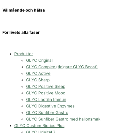
Hoppa
till
Välmående och hälsa
innehåll
För livets alla faser
Produkter
GLYC Original
GLYC Complex (tidigare GLYC Boost)
GLYC Active
GLYC Sharp
GLYC Positive Sleep
GLYC Positive Mood
GLYC Lactilin Immun
GLYC Digestive Enzymes
GLYC Sunfiber Gastro
GLYC Sunfiber Gastro med hallonsmak
GLYC Custom Biotics Plus
GLYC UriVital 7