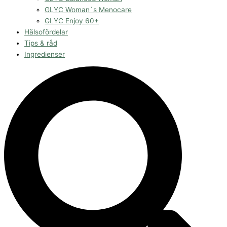
GLYC Woman´s Menocare
GLYC Enjoy 60+
Hälsofördelar
Tips & råd
Ingredienser