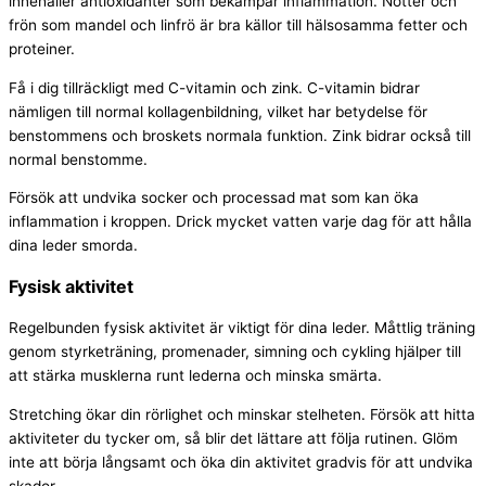
innehåller antioxidanter som bekämpar inflammation. Nötter och
frön som mandel och linfrö är bra källor till hälsosamma fetter och
proteiner.
Få i dig tillräckligt med C-vitamin och zink. C-vitamin bidrar
nämligen till normal kollagenbildning, vilket har betydelse för
benstommens och broskets normala funktion. Zink bidrar också till
normal benstomme.
Försök att undvika socker och processad mat som kan öka
inflammation i kroppen. Drick mycket vatten varje dag för att hålla
dina leder smorda.
Fysisk aktivitet
Regelbunden fysisk aktivitet är viktigt för dina leder. Måttlig träning
genom styrketräning, promenader, simning och cykling hjälper till
att stärka musklerna runt lederna och minska smärta.
Stretching ökar din rörlighet och minskar stelheten. Försök att hitta
aktiviteter du tycker om, så blir det lättare att följa rutinen. Glöm
inte att börja långsamt och öka din aktivitet gradvis för att undvika
skador.