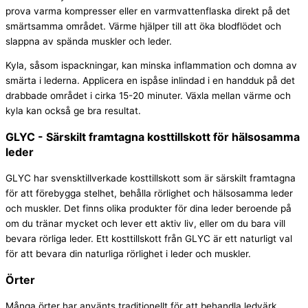
prova varma kompresser eller en varmvattenflaska direkt på det
smärtsamma området. Värme hjälper till att öka blodflödet och
slappna av spända muskler och leder.
Kyla, såsom ispackningar, kan minska inflammation och domna av
smärta i lederna. Applicera en ispåse inlindad i en handduk på det
drabbade området i cirka 15-20 minuter. Växla mellan värme och
kyla kan också ge bra resultat.
GLYC - Särskilt framtagna kosttillskott för hälsosamma
leder
GLYC har svensktillverkade kosttillskott som är särskilt framtagna
för att förebygga stelhet, behålla rörlighet och hälsosamma leder
och muskler. Det finns olika produkter för dina leder beroende på
om du tränar mycket och lever ett aktiv liv, eller om du bara vill
bevara rörliga leder. Ett kosttillskott från GLYC är ett naturligt val
för att bevara din naturliga rörlighet i leder och muskler.
Örter
Många örter har använts traditionellt för att behandla ledvärk.